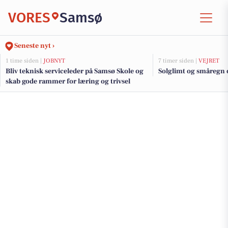
VORES
Samsø
Seneste nyt ›
1 time siden |
JOBNYT
7 timer siden |
VEJRET
Bliv teknisk serviceleder på Samsø Skole og
Solglimt og småregn o
skab gode rammer for læring og trivsel