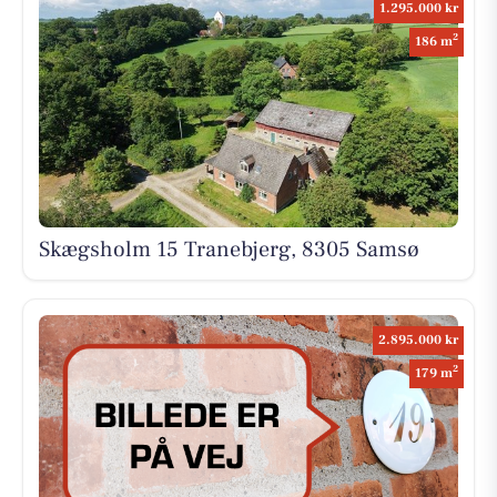
1.295.000 kr
2
186 m
Skægsholm 15 Tranebjerg, 8305 Samsø
2.895.000 kr
2
179 m