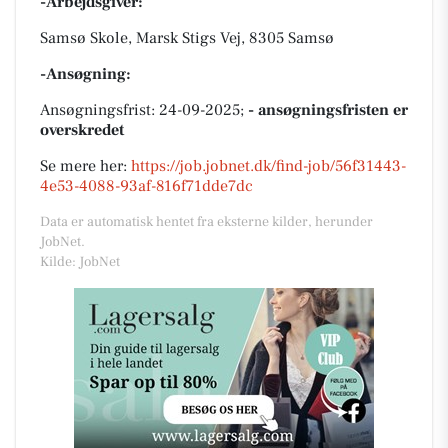
-Arbejdsgiver:
Samsø Skole, Marsk Stigs Vej, 8305 Samsø
-Ansøgning:
Ansøgningsfrist: 24-09-2025;
- ansøgningsfristen er
overskredet
Se mere her:
https://job.jobnet.dk/find-job/56f31443-
4e53-4088-93af-816f71dde7dc
Data er automatisk hentet fra eksterne kilder, herunder
JobNet.
Kilde: JobNet