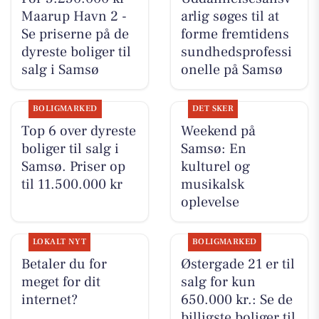
Maarup Havn 2 -
arlig søges til at
Se priserne på de
forme fremtidens
dyreste boliger til
sundhedsprofessi
salg i Samsø
onelle på Samsø
BOLIGMARKED
DET SKER
Top 6 over dyreste
Weekend på
boliger til salg i
Samsø: En
Samsø. Priser op
kulturel og
til 11.500.000 kr
musikalsk
oplevelse
LOKALT NYT
BOLIGMARKED
Betaler du for
Østergade 21 er til
meget for dit
salg for kun
internet?
650.000 kr.: Se de
billigste boliger til