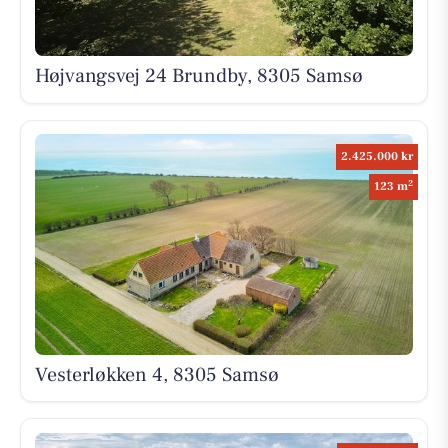
Højvangsvej 24 Brundby, 8305 Samsø
2.425.000 kr
2
123 m
Vesterløkken 4, 8305 Samsø