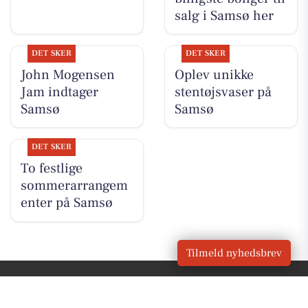
salg i Samsø her
DET SKER
DET SKER
John Mogensen
Oplev unikke
Jam indtager
stentøjsvaser på
Samsø
Samsø
DET SKER
To festlige
sommerarrangem
enter på Samsø
Tilmeld nyhedsbrev
VORES
Samsø