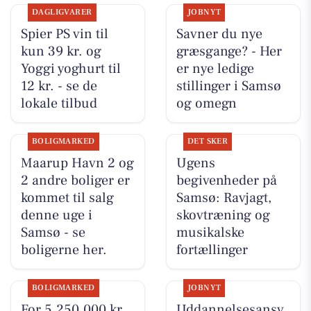
DAGLIGVARER
JOBNYT
Spier PS vin til
Savner du nye
kun 39 kr. og
græsgange? - Her
Yoggi yoghurt til
er nye ledige
12 kr. - se de
stillinger i Samsø
lokale tilbud
og omegn
BOLIGMARKED
DET SKER
Maarup Havn 2 og
Ugens
2 andre boliger er
begivenheder på
kommet til salg
Samsø: Ravjagt,
denne uge i
skovtræning og
Samsø - se
musikalske
boligerne her.
fortællinger
BOLIGMARKED
JOBNYT
For 5.250.000 kr
Uddannelsesansv