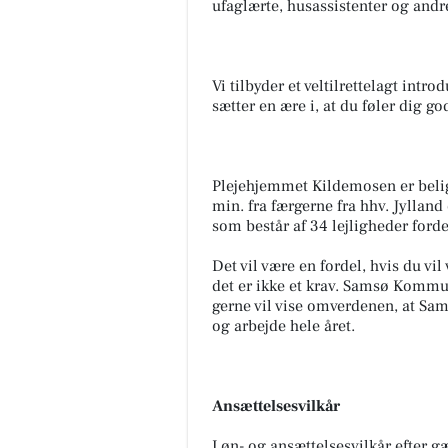
ufaglærte, husassistenter og andr
Vi tilbyder et veltilrettelagt int
sætter en ære i, at du føler dig g
Plejehjemmet Kildemosen er beligg
min. fra færgerne fra hhv. Jylland 
som består af 34 lejligheder forde
Det vil være en fordel, hvis du vi
det er ikke et krav. Samsø Kommu
gerne vil vise omverdenen, at Sam
og arbejde hele året.
Ansættelsesvilkår
Løn- og ansættelsesvilkår efter 