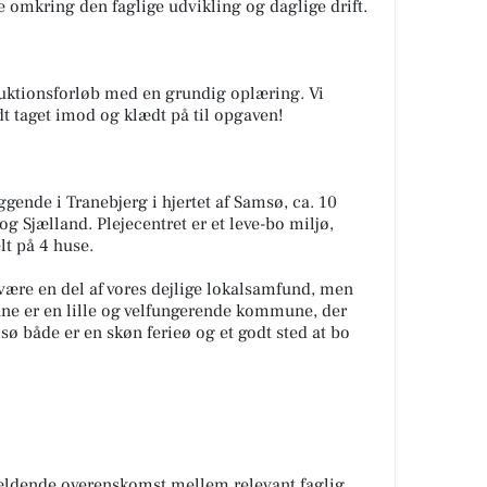
e omkring den faglige udvikling og daglige drift.
roduktionsforløb med en grundig oplæring. Vi
odt taget imod og klædt på til opgaven!
ende i Tranebjerg i hjertet af Samsø, ca. 10
og Sjælland. Plejecentret er et leve-bo miljø,
lt på 4 huse.
l være en del af vores dejlige lokalsamfund, men
ne er en lille og velfungerende kommune, der
sø både er en skøn ferieø og et godt sted at bo
gældende overenskomst mellem relevant faglig