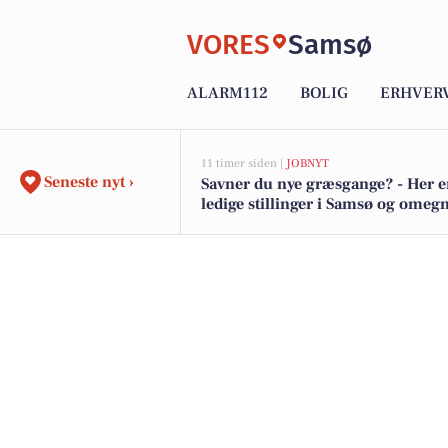
VORES
Samsø
ALARM112
BOLIG
ERHVER
11 timer siden |
JOBNYT
Seneste nyt ›
Savner du nye græsgange? - Her e
ledige stillinger i Samsø og omeg