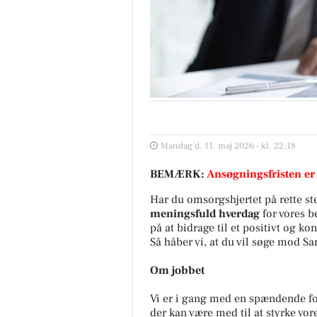
Mandag d. 11. maj 2026 - kl. 22:18
BEMÆRK:
Ansøgningsfristen er
Har du omsorgshjertet på rette st
meningsfuld hverdag
for vores b
på at bidrage til et positivt og ko
Så håber vi, at du vil søge mod Sa
Om jobbet
Vi er i gang med en spændende fo
der kan være med til at styrke vor