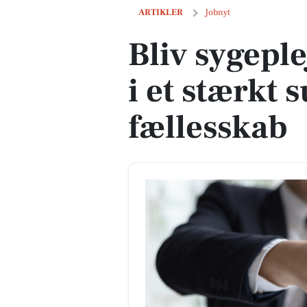
Bliv sygeplejerske på Samsø i et stærk
ARTIKLER
Jobnyt
Bliv sygepl
i et stærkt 
fællesskab