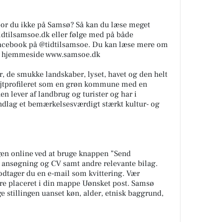
 bor du ikke på Samsø? Så kan du læse meget
dtilsamsoe.dk eller følge med på både
acebook på @tidtilsamsoe. Du kan læse mere om
hjemmeside www.samsoe.dk
r, de smukke landskaber, lyset, havet og den helt
øjtprofileret som en grøn kommune med en
 lever af landbrug og turister og har i
undlag et bemærkelsesværdigt stærkt kultur- og
ingen online ved at bruge knappen ”Send
 ansøgning og CV samt andre relevante bilag.
dtager du en e-mail som kvittering. Vær
e placeret i din mappe Uønsket post. Samsø
e stillingen uanset køn, alder, etnisk baggrund,