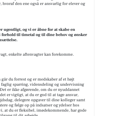
, hvoraf den ene også er ansvarlig for elever og
r ugentligt, og vi er åbne for at skabe en
 i forhold til timetal og til dine behov og ønsker
nsættelse.
gvagt, enkelte aftenvagter kan forekomme.
går du forrest og er medskaber af et højt
 faglig sparring, vidensdeling og undervisning
 Det er ikke afgørende, om du er nyuddannet
et er vigtigt, at du er god til at tage ansvar,
jdsdag, delegere opgaver til dine kolleger samt
tere og følge op på indsatser og ydelser hos
i, at du er fleksibel, imødekommende, har gode
lgang til dit arbejde.