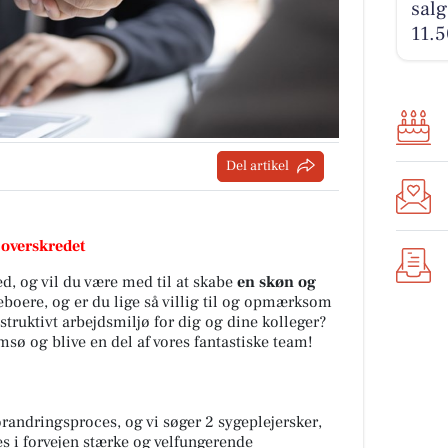
salg
11.5
Del artikel
 overskredet
ed, og vil du være med til at skabe
en skøn og
eboere, og er du lige så villig til og opmærksom
nstruktivt arbejdsmiljø for dig og dine kolleger?
msø og blive en del af vores fantastiske team!
randringsproces, og vi søger 2 sygeplejersker,
es i forvejen stærke og velfungerende