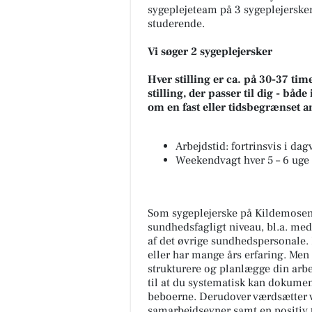
sygeplejeteam på 3 sygeplejersker
studerende.
Vi søger 2 sygeplejersker
Hver stilling er ca. på 30-37 time
stilling, der passer til dig - både
om en fast eller tidsbegrænset a
Arbejdstid: fortrinsvis i da
Weekendvagt hver 5 – 6 uge
Som sygeplejerske på Kildemosen 
sundhedsfagligt niveau, bl.a. med
af det øvrige sundhedspersonale.
eller har mange års erfaring. Men d
strukturere og planlægge din arbe
til at du systematisk kan dokumen
beboerne. Derudover værdsætter v
samarbejdsevner samt en positiv ti