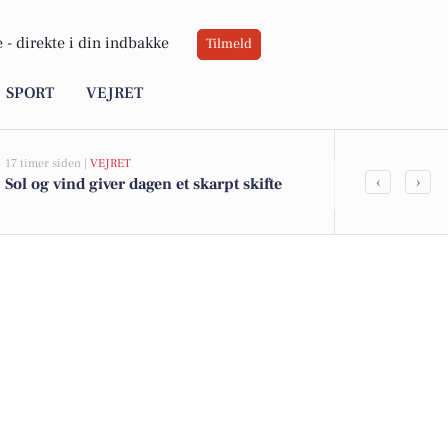
 -
direkte i din indbakke
Tilmeld
SPORT
VEJRET
17 timer siden |
VEJRET
05-08-2026 13:00
‹
›
Sol og vind giver dagen et skarpt skifte
Top 6 over dy
Priser op til