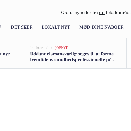
Gratis nyheder fra
dit
lokalområde
V
DET SKER
LOKALT NYT
MØD DINE NABOER
14 timer siden |
JOBNYT
r nye
Uddannelsesansvarlig søges til at forme
n
fremtidens sundhedsprofessionelle på
Samsø