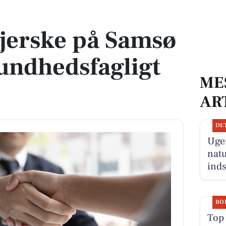
t sundhedsfagligt fællesskab
ejerske på Samsø
sundhedsfagligt
ME
AR
DE
Ugen
natu
inds
BO
Top 