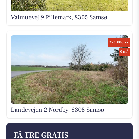
Valmuevej 9 Pillemark, 8305 Samsø
225.000 kr
2
0 m
Landevejen 2 Nordby, 8305 Samsø
FÅ TRE GRATIS