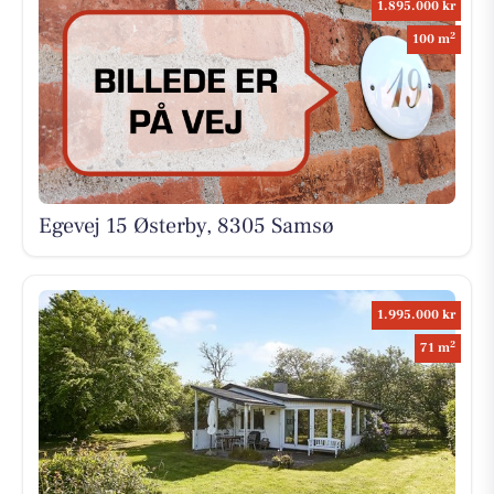
1.895.000 kr
2
100 m
Egevej 15 Østerby, 8305 Samsø
1.995.000 kr
2
71 m