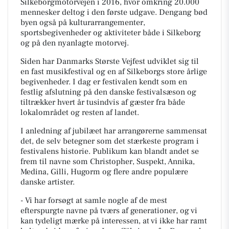
Silkeborgmotorvejen i 2016, hvor omkring 20.000
mennesker deltog i den første udgave. Dengang bød
byen også på kulturarrangementer,
sportsbegivenheder og aktiviteter både i Silkeborg
og på den nyanlagte motorvej.
Siden har Danmarks Største Vejfest udviklet sig til
en fast musikfestival og en af Silkeborgs store årlige
begivenheder. I dag er festivalen kendt som en
festlig afslutning på den danske festivalsæson og
tiltrækker hvert år tusindvis af gæster fra både
lokalområdet og resten af landet.
I anledning af jubilæet har arrangørerne sammensat
det, de selv betegner som det stærkeste program i
festivalens historie. Publikum kan blandt andet se
frem til navne som Christopher, Suspekt, Annika,
Medina, Gilli, Hugorm og flere andre populære
danske artister.
- Vi har forsøgt at samle nogle af de mest
efterspurgte navne på tværs af generationer, og vi
kan tydeligt mærke på interessen, at vi ikke har ramt