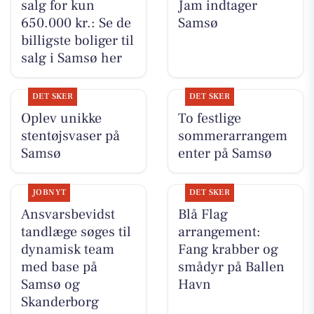
salg for kun
Jam indtager
650.000 kr.: Se de
Samsø
billigste boliger til
salg i Samsø her
DET SKER
DET SKER
Oplev unikke
To festlige
stentøjsvaser på
sommerarrangem
Samsø
enter på Samsø
JOBNYT
DET SKER
Ansvarsbevidst
Blå Flag
tandlæge søges til
arrangement:
dynamisk team
Fang krabber og
med base på
smådyr på Ballen
Samsø og
Havn
Skanderborg