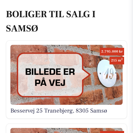
BOLIGER TIL SALG I
SAMSØ
2.795.000 kr
2
215 m
Besservej 25 Tranebjerg, 8305 Samsø