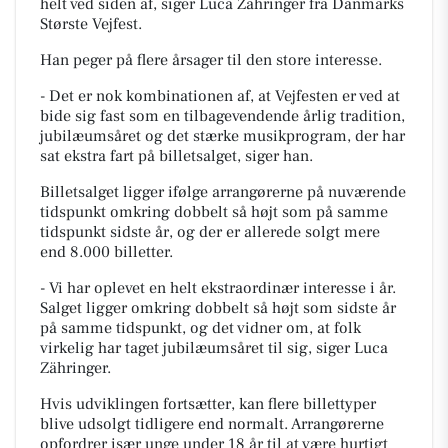
helt ved siden af, siger Luca Zähringer fra Danmarks
Største Vejfest.
Han peger på flere årsager til den store interesse.
- Det er nok kombinationen af, at Vejfesten er ved at
bide sig fast som en tilbagevendende årlig tradition,
jubilæumsåret og det stærke musikprogram, der har
sat ekstra fart på billetsalget, siger han.
Billetsalget ligger ifølge arrangørerne på nuværende
tidspunkt omkring dobbelt så højt som på samme
tidspunkt sidste år, og der er allerede solgt mere
end 8.000 billetter.
- Vi har oplevet en helt ekstraordinær interesse i år.
Salget ligger omkring dobbelt så højt som sidste år
på samme tidspunkt, og det vidner om, at folk
virkelig har taget jubilæumsåret til sig, siger Luca
Zähringer.
Hvis udviklingen fortsætter, kan flere billettyper
blive udsolgt tidligere end normalt. Arrangørerne
opfordrer især unge under 18 år til at være hurtigt