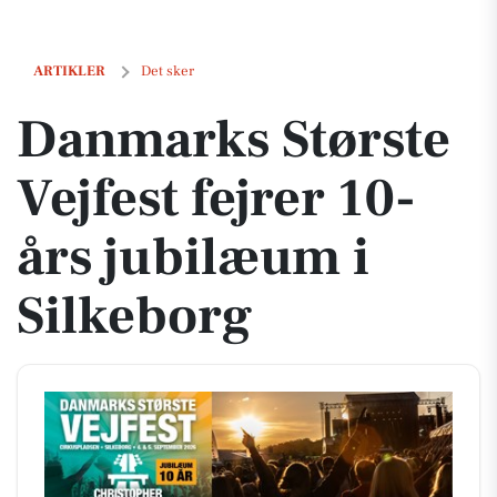
Danmarks Største Vejfest fejrer 10-års jubilæum i Silkeborg
ARTIKLER
Det sker
Danmarks Største
Vejfest fejrer 10-
års jubilæum i
Silkeborg