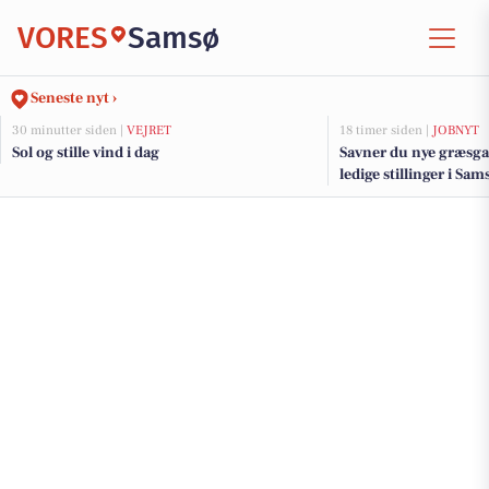
VORES
Samsø
Seneste nyt ›
30 minutter siden |
VEJRET
18 timer siden |
JOBNYT
Sol og stille vind i dag
Savner du nye græsga
ledige stillinger i S