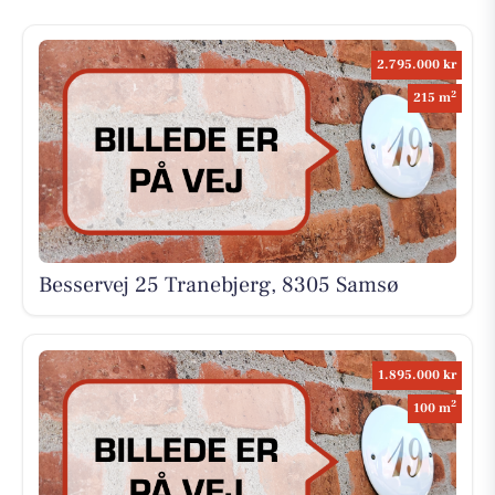
2.795.000 kr
2
215 m
Besservej 25 Tranebjerg, 8305 Samsø
1.895.000 kr
2
100 m