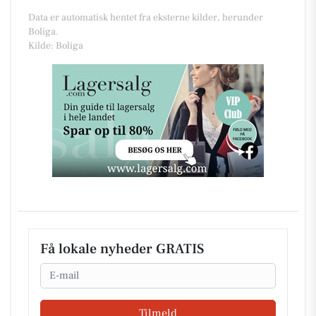
Data er automatisk hentet fra eksterne kilder, herunder
Boliga.
Kilde: Boliga
Få lokale nyheder GRATIS
Email
Tilmeld