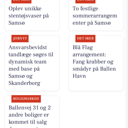
Oplev unikke
To festlige
stentøjsvaser på
sommerarrangem
Samsø
enter på Samsø
JOBNYT
DET SKER
Ansvarsbevidst
Blå Flag
tandlæge søges til
arrangement:
dynamisk team
Fang krabber og
med base på
smådyr på Ballen
Samsø og
Havn
Skanderborg
BOLIGMARKED
Ballenvej 31 og 2
andre boliger er
kommet til salg