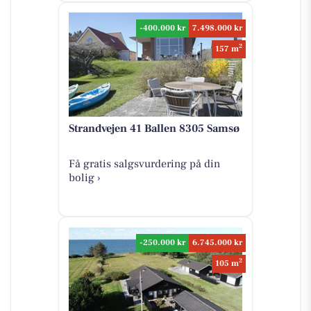
-400.000 kr
7.498.000 kr
2
157 m
Strandvejen 41 Ballen 8305 Samsø
Få gratis salgsvurdering på din
bolig ›
-250.000 kr
6.745.000 kr
2
105 m