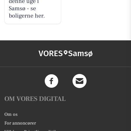
denne uge i
Samsø - se
boligerne her.
VORES
Samsø
OM VORES DIGITAL
Om os
For annoncører