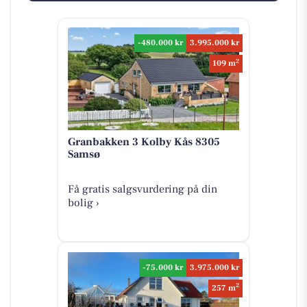
-480.000 kr
3.995.000 kr
2
109 m
Granbakken 3 Kolby Kås 8305
Samsø
Få gratis salgsvurdering på din
bolig ›
-75.000 kr
3.975.000 kr
2
257 m