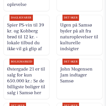
oplevelse
DAGLIGVARER
DET SKER
Spier PS-vin til 39
Ugen på Samsø
kr. og Kohberg
byder på alt fra
brød til 12 kr. -
naturoplevelser til
lokale tilbud du
kulturelle
ikke vil gå glip af
indsigter
BOLIGMARKED
DET SKER
Østergade 21 er til
John Mogensen
salg for kun
Jam indtager
650.000 kr.: Se de
Samsø
billigste boliger til
salg i Samsø her
DET SKER
DET SKER