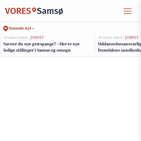
VORES
Samsø
Seneste nyt ›
14 timer siden |
JOBNYT
16 timer siden |
JOBNYT
Savner du nye græsgange? - Her er nye
Uddannelsesansvarlig 
ledige stillinger i Samsø og omegn
fremtidens sundhedsp
Samsø