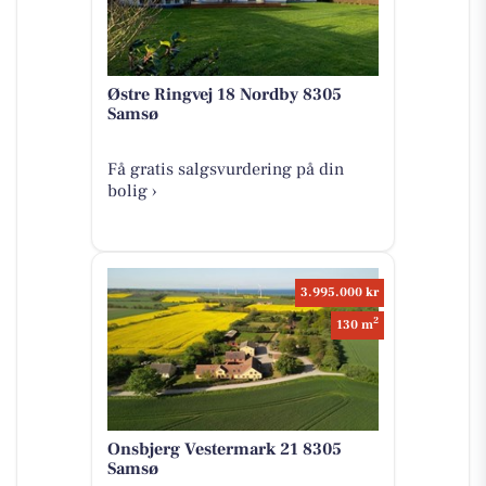
Østre Ringvej 18 Nordby 8305
Samsø
Få gratis salgsvurdering på din
bolig ›
3.995.000 kr
2
130 m
Onsbjerg Vestermark 21 8305
Samsø