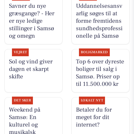
Savner du nye
Uddannelsesansv
græsgange? - Her
arlig søges til at
er nye ledige
forme fremtidens
stillinger i Samsø
sundhedsprofessi
og omegn
onelle på Samsø
VEJRET
BOLIGMARKED
Sol og vind giver
Top 6 over dyreste
dagen et skarpt
boliger til salg i
skifte
Samsø. Priser op
til 11.500.000 kr
DET SKER
LOKALT NYT
Weekend på
Betaler du for
Samsø: En
meget for dit
kulturel og
internet?
musikalsk