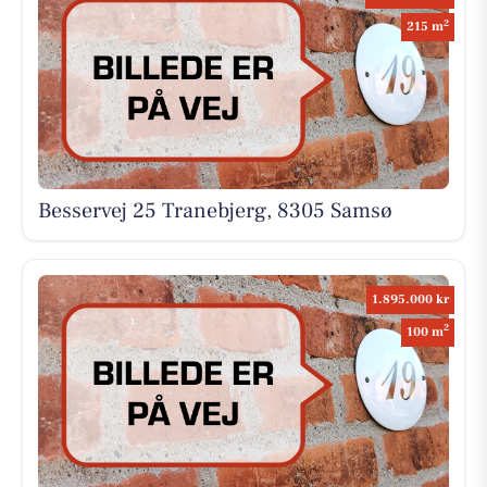
2
215 m
Besservej 25 Tranebjerg, 8305 Samsø
1.895.000 kr
2
100 m