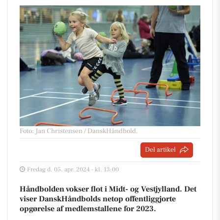
Foto: Jan Christensen / DanskHåndbold
.
Del artikel
Fredag d. 05. apr. 2024 - kl. 13:00
Håndbolden vokser flot i Midt- og Vestjylland. Det
viser DanskHåndbolds netop offentliggjorte
opgørelse af medlemstallene for 2023.