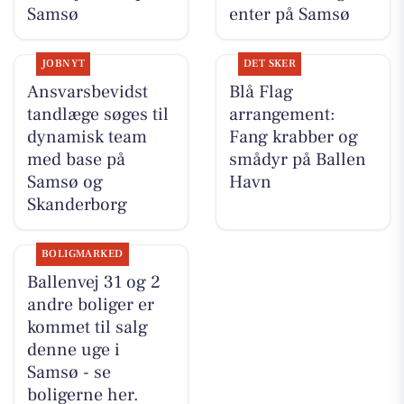
Samsø
enter på Samsø
JOBNYT
DET SKER
Ansvarsbevidst
Blå Flag
tandlæge søges til
arrangement:
dynamisk team
Fang krabber og
med base på
smådyr på Ballen
Samsø og
Havn
Skanderborg
BOLIGMARKED
Ballenvej 31 og 2
andre boliger er
kommet til salg
denne uge i
Samsø - se
boligerne her.