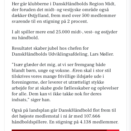
Her går klubberne i DanskHåndbolds Region Midt,
der foruden det midt- og vestjyske område også
dækker Østjylland, frem med over 500 medlemmer
svarende til en stigning på 2 procent.
I alt spiller mere end 25.000 midt-, vest- og østjyder
nu håndbold.
Resultatet skaber jubel hos chefen for
DanskHåndbolds Udviklingsafdeling, Lars Møller.
”Især glæder det mig, at vi ser fremgang både
blandt børn, unge og voksne. Æren skal i stor stil
tilskrives vores mange frivillige ildsjæle ude i
foreningerne, der leverer et utrætteligt stykke
arbejde for at skabe gode fællesskaber og oplevelser
for alle. Dem kan vi ikke takke nok for deres
indsats,” siger han.
Også på landsplan går DanskHåndbold flot frem til
det højeste medlemstal i ni år med 107.666
håndboldspillere. En stigning på 4.138 medlemmer.