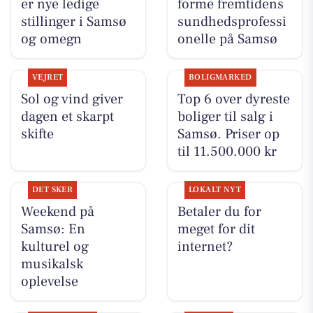
er nye ledige
forme fremtidens
stillinger i Samsø
sundhedsprofessi
og omegn
onelle på Samsø
VEJRET
BOLIGMARKED
Sol og vind giver
Top 6 over dyreste
dagen et skarpt
boliger til salg i
skifte
Samsø. Priser op
til 11.500.000 kr
DET SKER
LOKALT NYT
Weekend på
Betaler du for
Samsø: En
meget for dit
kulturel og
internet?
musikalsk
oplevelse