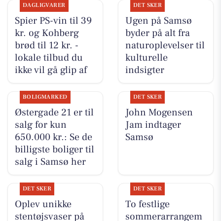
DAGLIGVARER
DET SKER
Spier PS-vin til 39
Ugen på Samsø
kr. og Kohberg
byder på alt fra
brød til 12 kr. -
naturoplevelser til
lokale tilbud du
kulturelle
ikke vil gå glip af
indsigter
BOLIGMARKED
DET SKER
Østergade 21 er til
John Mogensen
salg for kun
Jam indtager
650.000 kr.: Se de
Samsø
billigste boliger til
salg i Samsø her
DET SKER
DET SKER
Oplev unikke
To festlige
stentøjsvaser på
sommerarrangem