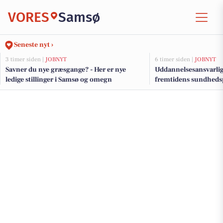
VORES
Samsø
Seneste nyt ›
3 timer siden |
JOBNYT
6 timer siden |
JOBNYT
Savner du nye græsgange? - Her er nye
Uddannelsesansvarlig 
ledige stillinger i Samsø og omegn
fremtidens sundhedsp
Samsø