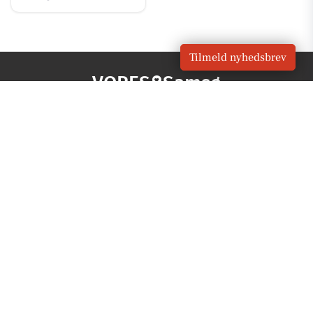
Tilmeld nyhedsbrev
VORES
Samsø
OM VORES DIGITAL
Om os
For annoncører
Vilkår og Privatlivspolitik
Kontakt VORES Digital
Administrer samtykke