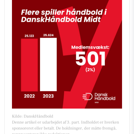
Kilde: DanskHåndbold
Denne artikel er udarbejdet af 3. part. Indholdet er hverken
sponsoreret eller betalt. De holdninger, der måtte fremgå,