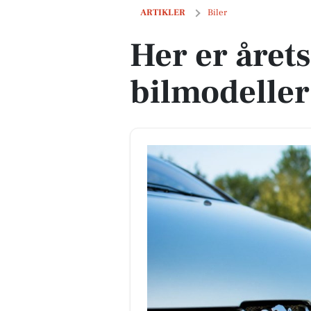
Her er årets mest skrottede bilmodell
ARTIKLER
Biler
Her er året
bilmodelle