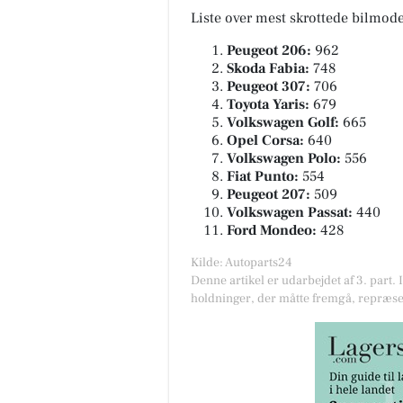
Liste over mest skrottede bilmode
Peugeot 206:
962
Skoda Fabia:
748
Peugeot 307:
706
Toyota Yaris:
679
Volkswagen Golf:
665
Opel Corsa:
640
Volkswagen Polo:
556
Fiat Punto:
554
Peugeot 207:
509
Volkswagen Passat:
440
Ford Mondeo:
428
Kilde: Autoparts24
Denne artikel er udarbejdet af 3. part. 
holdninger, der måtte fremgå, repræse