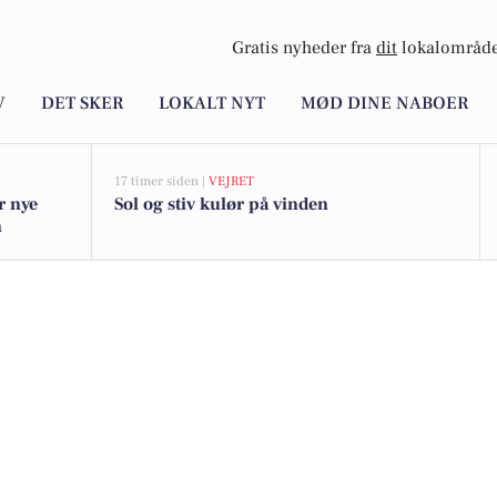
Gratis nyheder fra
dit
lokalområde
V
DET SKER
LOKALT NYT
MØD DINE NABOER
17 timer siden |
VEJRET
r nye
Sol og stiv kulør på vinden
n