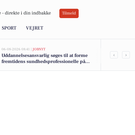
 -
direkte i din indbakke
Tilmeld
SPORT
VEJRET
06-08-2026 08:41 |
JOBNYT
05-08-2026 13:00
‹
›
Uddannelsesansvarlig søges til at forme
Top 6 over dy
fremtidens sundhedsprofessionelle på
Priser op til
Samsø