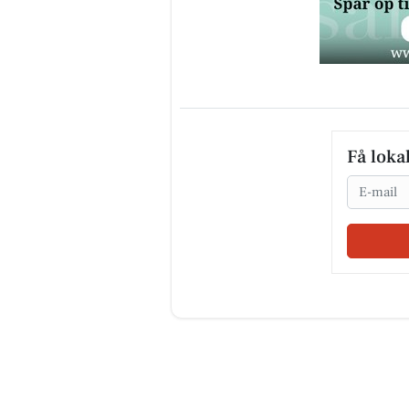
Få loka
Email