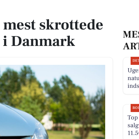
er i Danmark
s mest skrottede
ME
r i Danmark
AR
DE
Ugen
natu
inds
BO
Top 
salg
11.5