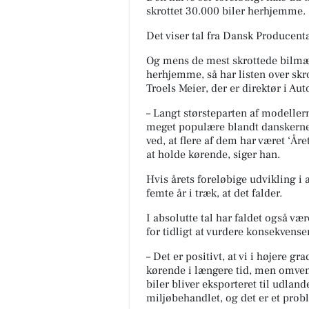
skrottet 30.000 biler herhjemme.
Det viser tal fra Dansk Producen
Og mens de mest skrottede bilmær
herhjemme, så har listen over skrot
Troels Meier, der er direktør i Au
– Langt størsteparten af modellerne
meget populære blandt danskerne 
ved, at flere af dem har været ‘Åre
at holde kørende, siger han.
Hvis årets foreløbige udvikling i a
femte år i træk, at det falder.
I absolutte tal har faldet også v
for tidligt at vurdere konsekvenser
– Det er positivt, at vi i højere g
kørende i længere tid, men omvend
biler bliver eksporteret til udland
miljøbehandlet, og det er et prob