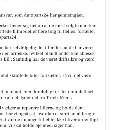
tansvar, som Autoparts24 har gennemgået.
ker læner sig tæt op af de mest solgte mærker
tede bilmodeller flere ting til fælles, fortæller
toparts24.
 har selvfølgelig det tilfælles, at de har været
i en årrække, hvilket blandt andet kan aflæses
ts Bil’. Samtidig har de været driftsikre og værd
ntal skrottede biler fortsætter, så vil det være
æret markant, men foreløbigt er det umiddelbart
ne af det, lyder det fra Troels Meier.
rad vælger at reparere bilerne og holde dem
t har vi også set, hvordan et stort antal brugte
et, hvor de i mange tilfælde ikke bliver ordentligt
lem, vi skal holde øje med, siger han.