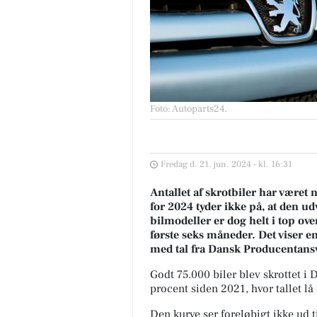
Foto: Autoparts24
.
Fredag d. 21. jun. 2024 - kl. 16:31
Antallet af skrotbiler har været 
for 2024 tyder ikke på, at den u
bilmodeller er dog helt i top ove
første seks måneder. Det viser e
med tal fra Dansk Producentans
Godt 75.000 biler blev skrottet i 
procent siden 2021, hvor tallet lå
Den kurve ser foreløbigt ikke ud ti