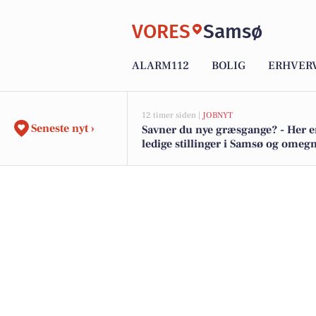
VORES
Samsø
ALARM112
BOLIG
ERHVER
12 timer siden |
JOBNYT
Seneste nyt ›
Savner du nye græsgange? - Her e
ledige stillinger i Samsø og omeg