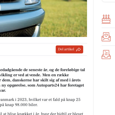
Del artikel
nedadgående de seneste år, og de foreløbige tal
dvikling er ved at vende. Men en række
r dem, danskerne har skilt sig af med i årets
n ny opgørelse, som Autoparts24 har foretaget
var.
Danmark i 2023, hvilket var et fald på knap 25
 på knap 98.000 biler.
l at blive knækket i år, hvor der hidtil er blevet