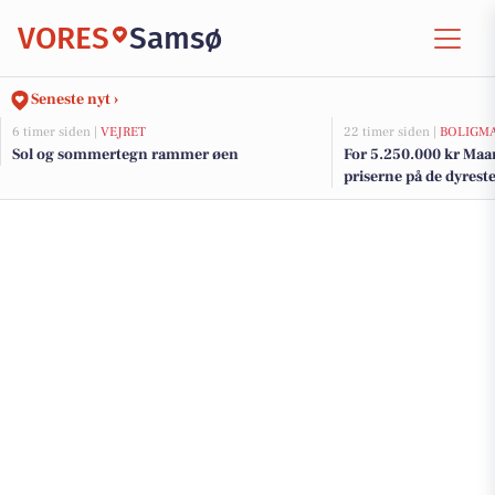
VORES
Samsø
Seneste nyt ›
6 timer siden |
VEJRET
22 timer siden |
BOLIGM
Sol og sommertegn rammer øen
For 5.250.000 kr Maa
priserne på de dyreste 
Samsø