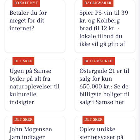
LOKALT NYT
DAGLIGVARER
Betaler du for
Spier PS-vin til 39
meget for dit
kr. og Kohberg
internet?
brød til 12 kr. -
lokale tilbud du
ikke vil gå glip af
DET SKER
BOLIGMARKED
Ugen på Samsø
Østergade 21 er til
byder på alt fra
salg for kun
naturoplevelser til
650.000 kr.: Se de
kulturelle
billigste boliger til
indsigter
salg i Samsø her
DET SKER
DET SKER
John Mogensen
Oplev unikke
Jam indtager
stentøjsvaser på