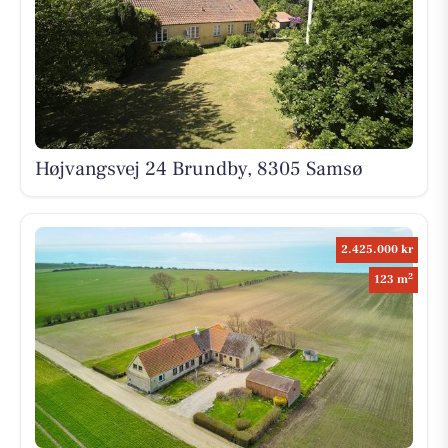
Højvangsvej 24 Brundby, 8305 Samsø
2.425.000 kr
2
123 m