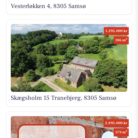
Vesterløkken 4, 8305 Samsø
1.295.000 kr
2
186 m
Skægsholm 15 Tranebjerg, 8305 Samsø
2.895.000 kr
2
179 m