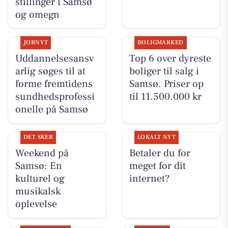
stillinger i Samsø
og omegn
JOBNYT
BOLIGMARKED
Uddannelsesansv
Top 6 over dyreste
arlig søges til at
boliger til salg i
forme fremtidens
Samsø. Priser op
sundhedsprofessi
til 11.500.000 kr
onelle på Samsø
DET SKER
LOKALT NYT
Weekend på
Betaler du for
Samsø: En
meget for dit
kulturel og
internet?
musikalsk
oplevelse