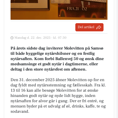
Del artikel
Mandag d. 22. dec. 2025 - kl. 07:30
På årets sidste dag inviterer Molevitten på Samsø
til både hyggelige nytårshilsner og en festlig
nytårsaften. Kom forbi Ballenvej 50 og ønsk dine
medsamsinge et godt nytår i dagtimerne, eller
deltag i den store nytårsfest om aftenen.
Den 31. december 2025 åbner Molevitten op for en
dag fyldt med nytårsstemning og fællesskab. Fra kl.
13 til 16 kan alle besøge Molevitten for at ønske
hinanden godt nytår og nyde lidt hygge, inden
nytårsaften for alvor går i gang. Der er fri entré, og
menuen byder på et udvalg af øl, drinks, kaffe, te og
sodavand.