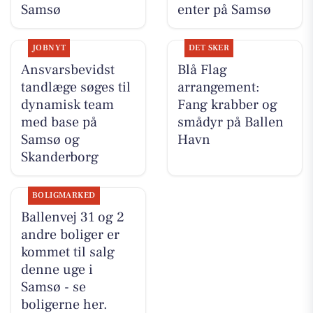
Samsø
enter på Samsø
JOBNYT
DET SKER
Ansvarsbevidst
Blå Flag
tandlæge søges til
arrangement:
dynamisk team
Fang krabber og
med base på
smådyr på Ballen
Samsø og
Havn
Skanderborg
BOLIGMARKED
Ballenvej 31 og 2
andre boliger er
kommet til salg
denne uge i
Samsø - se
boligerne her.