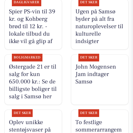
DAGLIGVARER
DET SKER
Spier PS-vin til 39
Ugen på Samsø
kr. og Kohberg
byder på alt fra
brød til 12 kr. -
naturoplevelser til
lokale tilbud du
kulturelle
ikke vil gå glip af
indsigter
BOLIGMARKED
DET SKER
Østergade 21 er til
John Mogensen
salg for kun
Jam indtager
650.000 kr.: Se de
Samsø
billigste boliger til
salg i Samsø her
DET SKER
DET SKER
Oplev unikke
To festlige
stentøjsvaser på
sommerarrangem