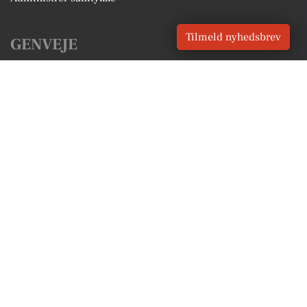
Tilmeld nyhedsbrev
GENVEJE
Seneste nyt fra Samsø
Vores lokale erhverv
Kalenderen for Samsø
Fakta om Samsø
Erhvervsartikler
Samsø Kommune
Få en gratis salgsvurdering
Sponsoreret indhold
Vores Digital © 2026