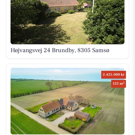
Højvangsvej 24 Brundby, 8305 Samsø
2.425.000 kr
2
123 m