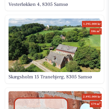
Vesterløkken 4, 8305 Samsø
1.295.000 kr
2
186 m
Skægsholm 15 Tranebjerg, 8305 Samsø
2.895.000 kr
2
179 m