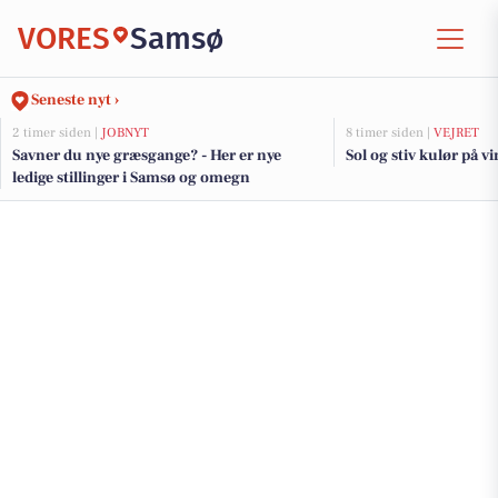
VORES
Samsø
Seneste nyt ›
2 timer siden |
JOBNYT
8 timer siden |
VEJRET
Savner du nye græsgange? - Her er nye
Sol og stiv kulør på v
ledige stillinger i Samsø og omegn