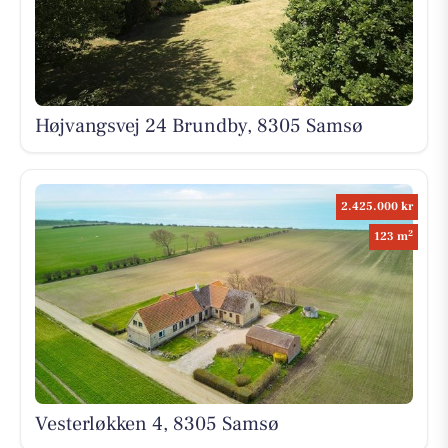
Højvangsvej 24 Brundby, 8305 Samsø
2.425.000 kr
2
123 m
Vesterløkken 4, 8305 Samsø