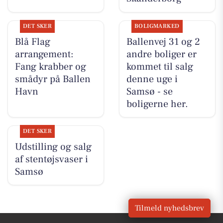
DET SKER
BOLIGMARKED
Blå Flag
Ballenvej 31 og 2
arrangement:
andre boliger er
Fang krabber og
kommet til salg
smådyr på Ballen
denne uge i
Havn
Samsø - se
boligerne her.
DET SKER
Udstilling og salg
af stentøjsvaser i
Samsø
Tilmeld nyhedsbrev