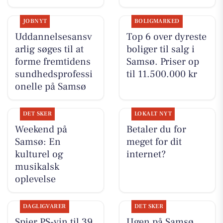
JOBNYT
BOLIGMARKED
Uddannelsesansv
Top 6 over dyreste
arlig søges til at
boliger til salg i
forme fremtidens
Samsø. Priser op
sundhedsprofessi
til 11.500.000 kr
onelle på Samsø
DET SKER
LOKALT NYT
Weekend på
Betaler du for
Samsø: En
meget for dit
kulturel og
internet?
musikalsk
oplevelse
DAGLIGVARER
DET SKER
Spier PS-vin til 39
Ugen på Samsø