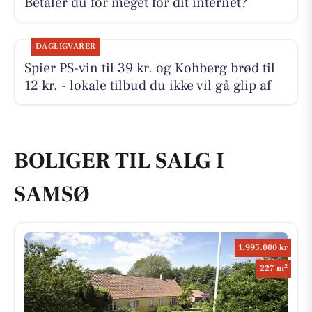
Betaler du for meget for dit internet?
DAGLIGVARER
Spier PS-vin til 39 kr. og Kohberg brød til
12 kr. - lokale tilbud du ikke vil gå glip af
BOLIGER TIL SALG I
SAMSØ
1.995.000 kr
2
227 m