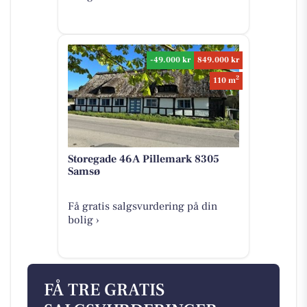
-49.000 kr
849.000 kr
2
110 m
Storegade 46A Pillemark 8305
Samsø
Få gratis salgsvurdering på din
bolig ›
FÅ TRE GRATIS