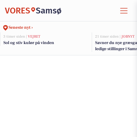
VORES
Samsø
Seneste nyt ›
3 timer siden |
VEJRET
21 timer siden |
JOBNYT
Sol og stiv kulør på vinden
Savner du nye græsga
ledige stillinger i S