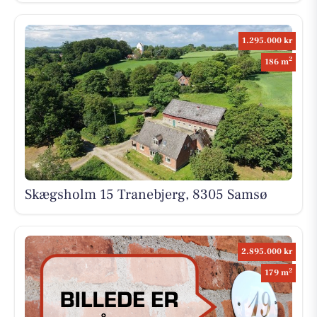
1.295.000 kr
2
186 m
Skægsholm 15 Tranebjerg, 8305 Samsø
2.895.000 kr
2
179 m