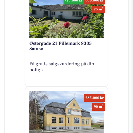
-25.000 kr
650.000 kr
2
75 m
Østergade 21 Pillemark 8305
Samsø
Få gratis salgsvurdering på din
bolig ›
685.000 kr
2
90 m