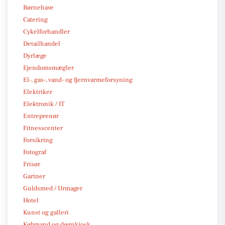
Børnehave
Catering
Cykelforhandler
Detailhandel
Dyrlæge
Ejendomsmægler
El-, gas-, vand- og fjernvarmeforsyning
Elektriker
Elektronik / IT
Entreprenør
Fitnesscenter
Forsikring
Fotograf
Frisør
Gartner
Guldsmed / Urmager
Hotel
Kunst og galleri
Købmand og døgnkiosk