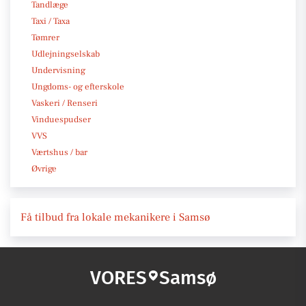
Tandlæge
Taxi / Taxa
Tømrer
Udlejningselskab
Undervisning
Ungdoms- og efterskole
Vaskeri / Renseri
Vinduespudser
VVS
Værtshus / bar
Øvrige
Få tilbud fra lokale mekanikere i Samsø
VORES
Samsø