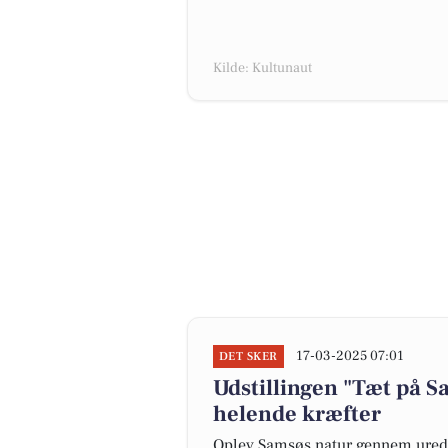
Kilde: Kultunaut
17-03-2025 07:01
DET SKER
Udstillingen "Tæt på 
helende kræfter
Oplev Samsøs natur gennem uredig