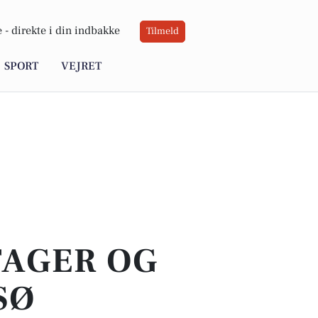
 -
direkte i din indbakke
Tilmeld
SPORT
VEJRET
TAGER OG
SØ