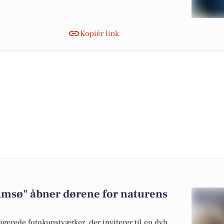
Kopiér link
Samsø" åbner dørene for naturens
erede fotokunstværker, der inviterer til en dyb,