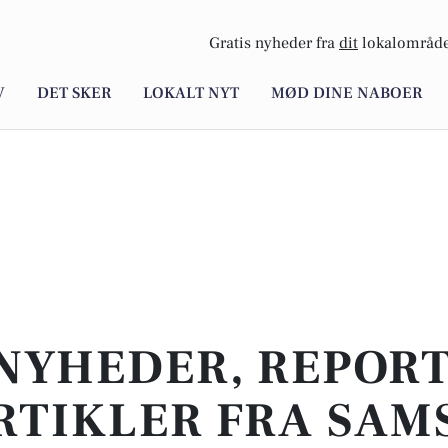
Gratis nyheder fra
dit
lokalområde
V
DET SKER
LOKALT NYT
MØD DINE NABOER
NYHEDER, REPOR
RTIKLER FRA SAM