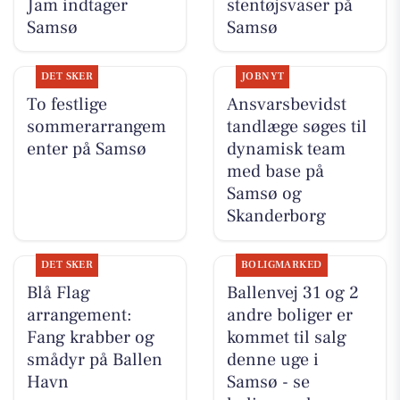
Jam indtager
stentøjsvaser på
Samsø
Samsø
DET SKER
JOBNYT
To festlige
Ansvarsbevidst
sommerarrangem
tandlæge søges til
enter på Samsø
dynamisk team
med base på
Samsø og
Skanderborg
DET SKER
BOLIGMARKED
Blå Flag
Ballenvej 31 og 2
arrangement:
andre boliger er
Fang krabber og
kommet til salg
smådyr på Ballen
denne uge i
Havn
Samsø - se