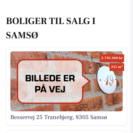
BOLIGER TIL SALG I
SAMSØ
2.795.000 kr
2
215 m
Besservej 25 Tranebjerg, 8305 Samsø