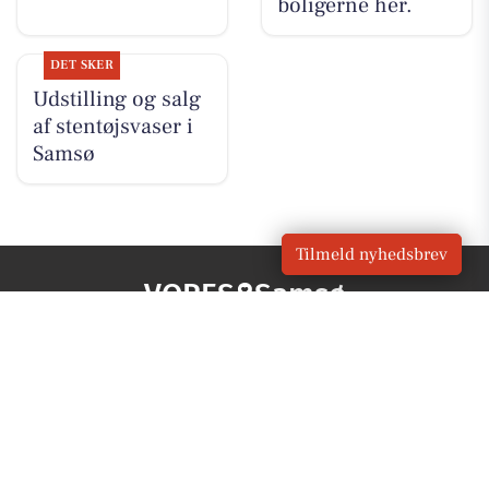
boligerne her.
DET SKER
Udstilling og salg
af stentøjsvaser i
Samsø
Tilmeld nyhedsbrev
VORES
Samsø
OM VORES DIGITAL