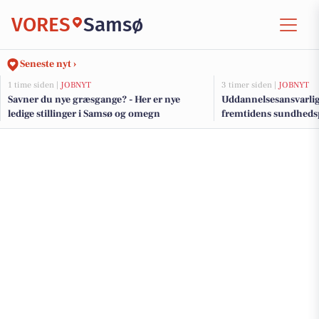
VORES
Samsø
Seneste nyt ›
1 time siden |
JOBNYT
3 timer siden |
JOBNYT
Savner du nye græsgange? - Her er nye
Uddannelsesansvarlig 
ledige stillinger i Samsø og omegn
fremtidens sundhedsp
Samsø