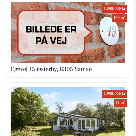
1.895.000 kr
2
100 m
Egevej 15 Østerby, 8305 Samsø
1.995.000 kr
2
71 m